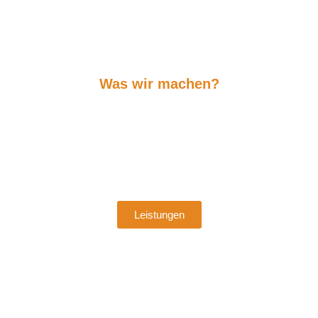
Was wir machen?
Unsere Leidenschaft!
Schüttgüter, Maschinen, zuverlässiger Service – das
ist es, was uns antreibt! Mit Herzblut und Erfahrung
setzen wir alles daran, die besten Lösungen für
unsere Kunden zu finden. Qualität, Verlässlichkeit
und Innovation sind unser Antrieb – Tag für Tag!
Leistungen